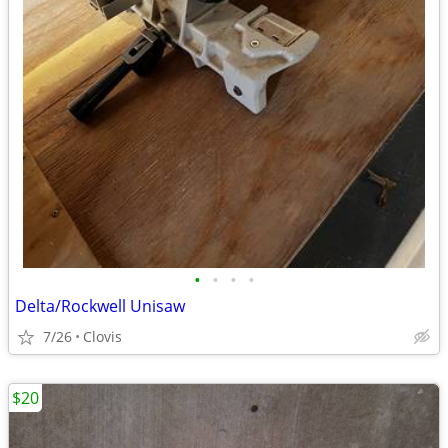
•
•
•
•
Delta/Rockwell Unisaw
7/26
Clovis
$20