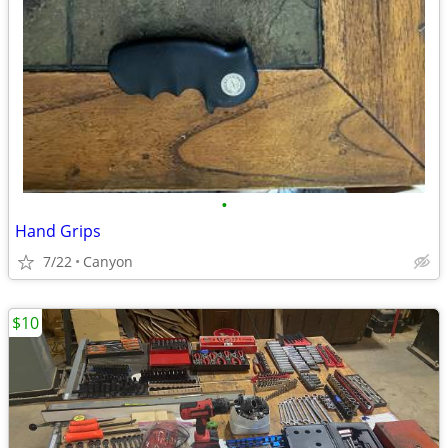
•
Hand Grips
7/22
Canyon
$10