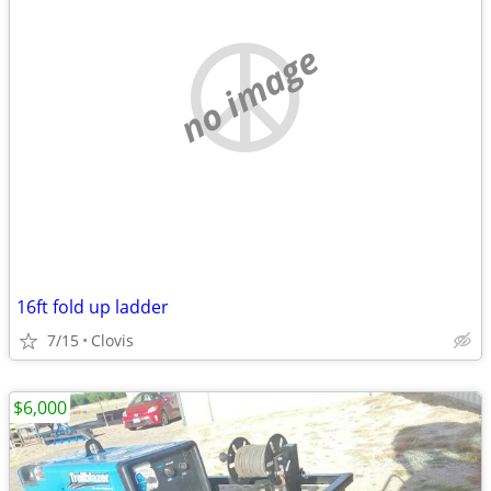
no image
16ft fold up ladder
7/15
Clovis
$6,000