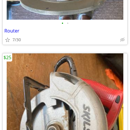
•
•
Router
7/30
$25