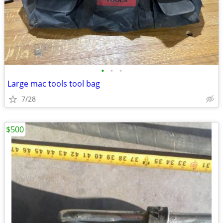
•
•
•
Large mac tools tool bag
7/28
$500