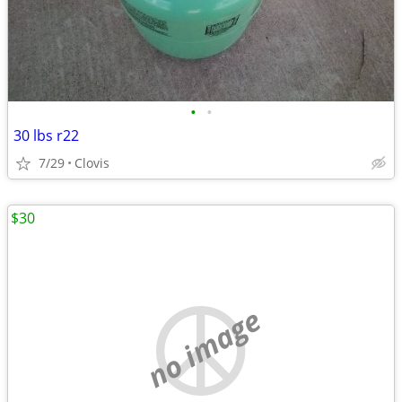
•
•
30 lbs r22
7/29
Clovis
$30
no image