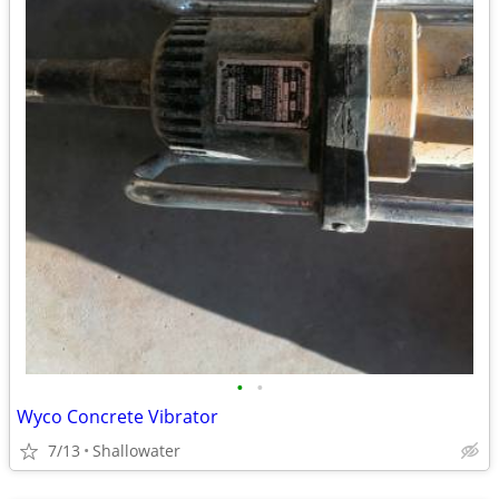
•
•
Wyco Concrete Vibrator
7/13
Shallowater