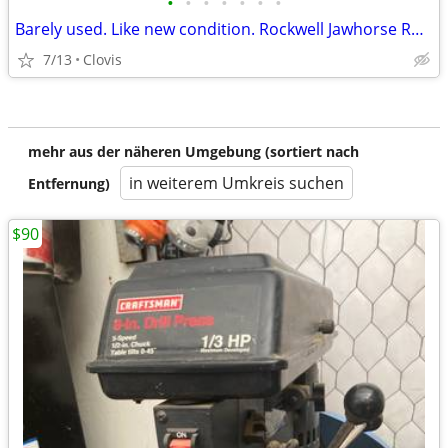
•
•
•
•
•
•
•
Barely used. Like new condition. Rockwell Jawhorse RK 9000
7/13
Clovis
mehr aus der näheren Umgebung (sortiert nach
in weiterem Umkreis suchen
Entfernung)
$90