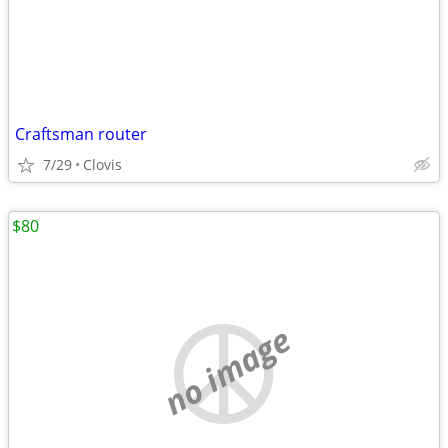
Craftsman router
7/29
Clovis
$80
no image