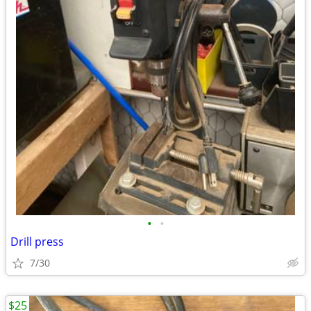
•
•
Drill press
7/30
$25