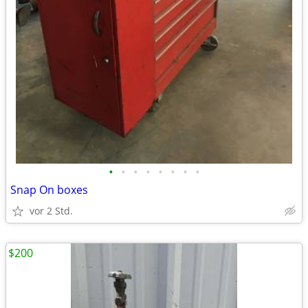
•
•
•
•
•
•
•
•
Snap On boxes
vor 2 Std.
$200