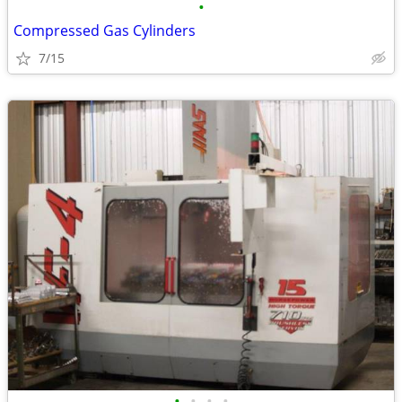
•
Compressed Gas Cylinders
7/15
•
•
•
•