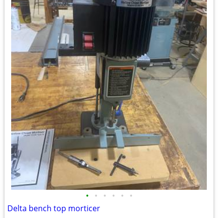
•
•
•
•
•
•
Delta bench top morticer