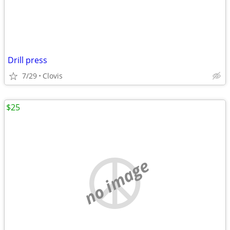
Drill press
7/29
Clovis
$25
no image