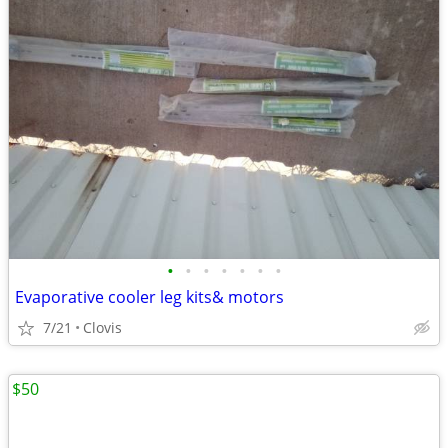
•
•
•
•
•
•
•
Evaporative cooler leg kits& motors
7/21
Clovis
$50