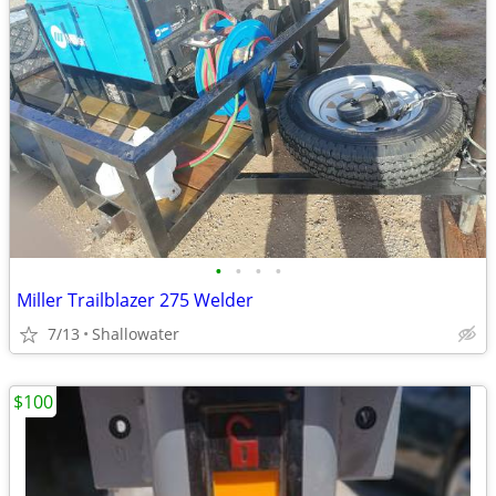
•
•
•
•
Miller Trailblazer 275 Welder
7/13
Shallowater
$100