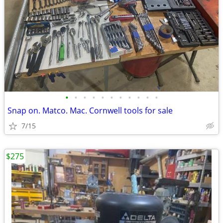
•
•
•
•
•
•
•
•
•
•
•
Snap on. Matco. Mac. Cornwell tools for sale
7/15
$275