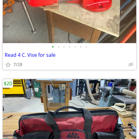
•
•
•
•
•
•
•
Read 4 C. Vise for sale
7/28
$20