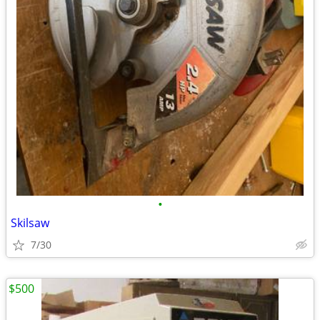
•
Skilsaw
7/30
$500