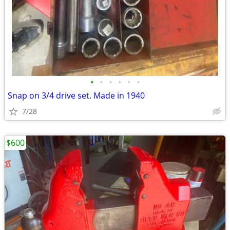
•
•
•
•
•
•
Snap on 3/4 drive set. Made in 1940
7/28
$600