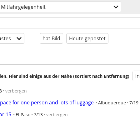
Mitfahrgelegenheit
stes
hat Bild
Heute gepostet
i
en. Hier sind einige aus der Nähe (sortiert nach Entfernung)
8
verbergen
pace for one person and lots of luggage
Albuquerque
7/19
or 15
El Paso
7/13
verbergen