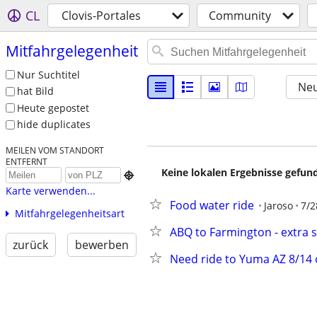
CL
Clovis-Portales
Community
Mitfahrgelegenheit
Nur Suchtitel
Neu
hat Bild
Heute gepostet
hide duplicates
MEILEN VOM STANDORT
ENTFERNT
Keine lokalen Ergebnisse gefund

Karte verwenden...
Food water ride
Jaroso
7/2
Mitfahrgelegenheitsart
ABQ to Farmington - extra s
zurück
bewerben
Need ride to Yuma AZ 8/14 