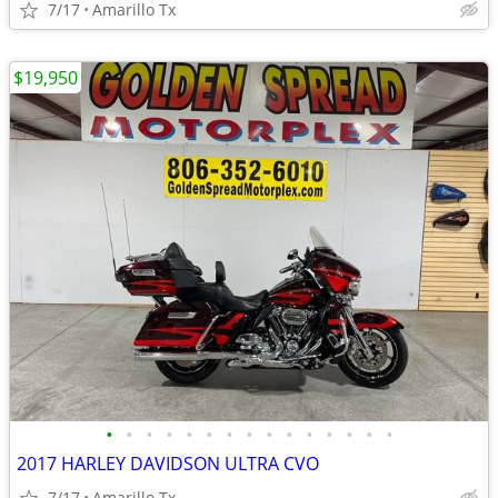
7/17
Amarillo Tx
$19,950
•
•
•
•
•
•
•
•
•
•
•
•
•
•
•
2017 HARLEY DAVIDSON ULTRA CVO
7/17
Amarillo Tx