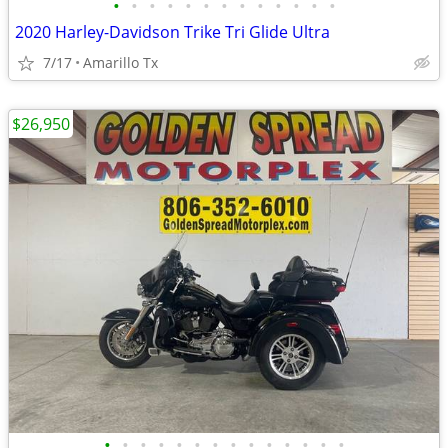
•
•
•
•
•
•
•
•
•
•
•
•
•
2020 Harley-Davidson Trike Tri Glide Ultra
7/17
Amarillo Tx
$26,950
•
•
•
•
•
•
•
•
•
•
•
•
•
•