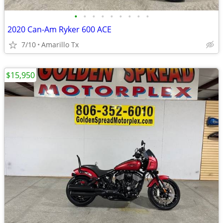
•
•
•
•
•
•
•
•
•
2020 Can-Am Ryker 600 ACE
7/10
Amarillo Tx
$15,950