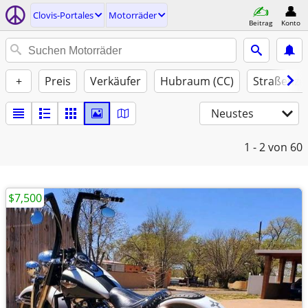
Clovis-Portales
Motorräder
Beitrag
Konto
+
Preis
Verkäufer
Hubraum (CC)
Straßenzu
Neustes
1 - 2
von 60
$7,500