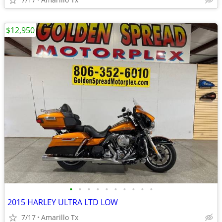
$12,950
•
•
•
•
•
•
•
•
•
•
2015 HARLEY ULTRA LTD LOW
7/17
Amarillo Tx