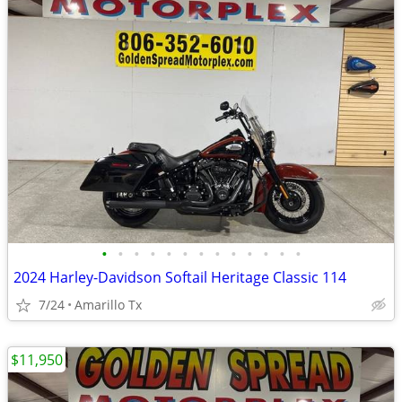
•
•
•
•
•
•
•
•
•
•
•
•
•
2024 Harley-Davidson Softail Heritage Classic 114
7/24
Amarillo Tx
$11,950