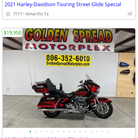
2021 Harley-Davidson Touring Street Glide Special
7/17
Amarillo Tx
$19,950
•
•
•
•
•
•
•
•
•
•
•
•
•
•
•