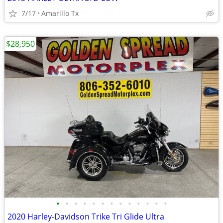
7/17
Amarillo Tx
$28,950
•
•
•
•
•
•
•
•
•
•
•
•
•
2020 Harley-Davidson Trike Tri Glide Ultra