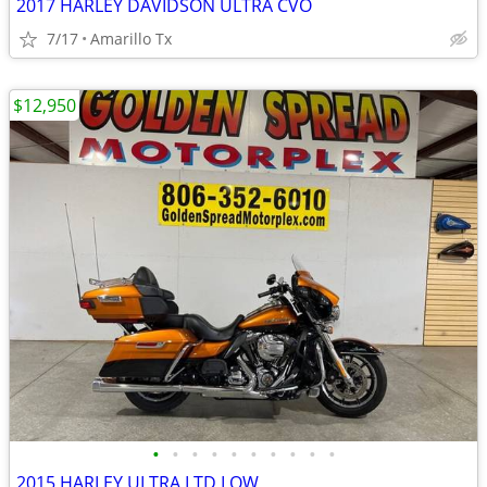
2017 HARLEY DAVIDSON ULTRA CVO
7/17
Amarillo Tx
$12,950
•
•
•
•
•
•
•
•
•
•
2015 HARLEY ULTRA LTD LOW