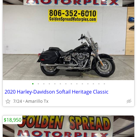
•
•
•
•
•
•
•
•
•
•
•
•
•
•
2020 Harley-Davidson Softail Heritage Classic
7/24
Amarillo Tx
$18,950