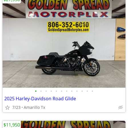
•
•
•
•
•
•
•
•
•
•
•
•
2025 Harley-Davidson Road Glide
7/23
Amarillo Tx
$11,950