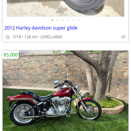
•
•
•
•
•
•
2012 Harley davidson super glide
7/18
12k mi
LEVELLAND
$5,000