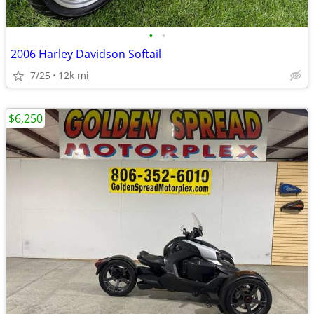
•
•
2006 Harley Davidson Softail
7/25
12k mi
$6,250