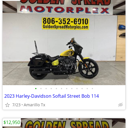
•
•
•
•
•
•
•
•
•
•
•
•
2023 Harley-Davidson Softail Street Bob 114
7/23
Amarillo Tx
$12,950