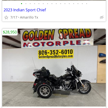
•
•
•
•
•
•
•
•
•
•
•
•
•
•
•
•
2023 Indian Sport Chief
7/17
Amarillo Tx
$28,950