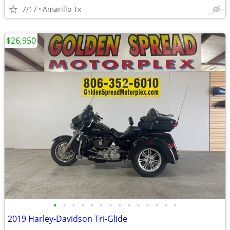
7/17
Amarillo Tx
$26,950
•
•
•
•
•
•
•
•
•
•
•
•
•
•
2019 Harley-Davidson Tri-Glide