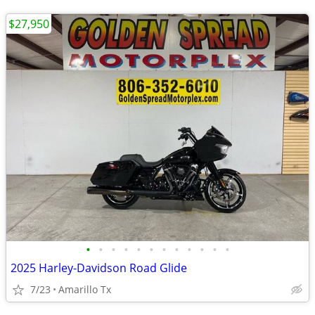
$27,950
•
•
•
•
•
•
•
•
•
•
•
•
2025 Harley-Davidson Road Glide
7/23
Amarillo Tx