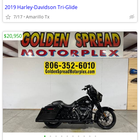
2019 Harley-Davidson Tri-Glide
7/17
Amarillo Tx
$20,950
•
•
•
•
•
•
•
•
•
•