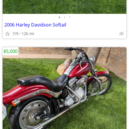
•
•
•
2006 Harley Davidson Softail
7/9
12k mi
$5,000