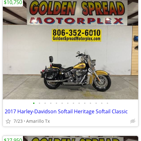
$10,750
•
•
•
•
•
•
•
•
•
•
•
•
•
•
2017 Harley-Davidson Softail Heritage Softail Classic
7/23
Amarillo Tx
$27,950