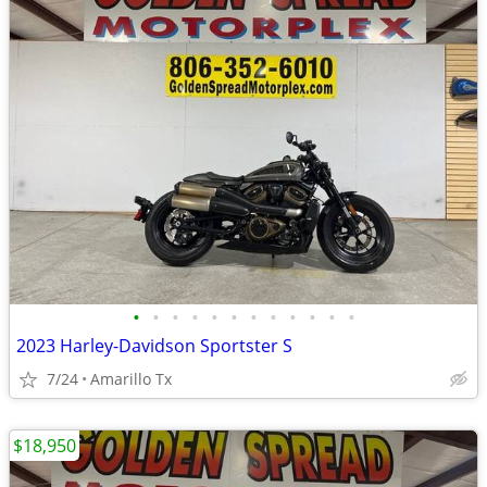
•
•
•
•
•
•
•
•
•
•
•
•
2023 Harley-Davidson Sportster S
7/24
Amarillo Tx
$18,950