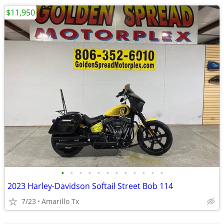
$11,950
•
•
•
•
•
•
•
•
•
•
•
•
2023 Harley-Davidson Softail Street Bob 114
7/23
Amarillo Tx