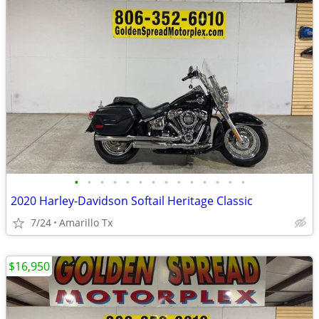
•
•
•
•
•
•
•
•
•
•
•
•
•
•
2020 Harley-Davidson Softail Heritage Classic
7/24
Amarillo Tx
$16,950