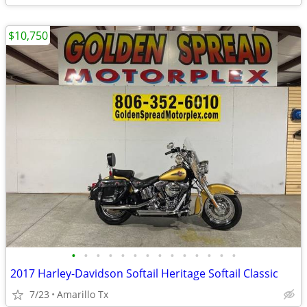
$10,750
•
•
•
•
•
•
•
•
•
•
•
•
•
•
2017 Harley-Davidson Softail Heritage Softail Classic
7/23
Amarillo Tx