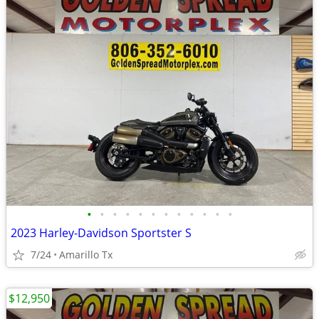
•
•
•
•
•
•
•
•
•
•
•
•
2023 Harley-Davidson Sportster S
7/24
Amarillo Tx
$12,950