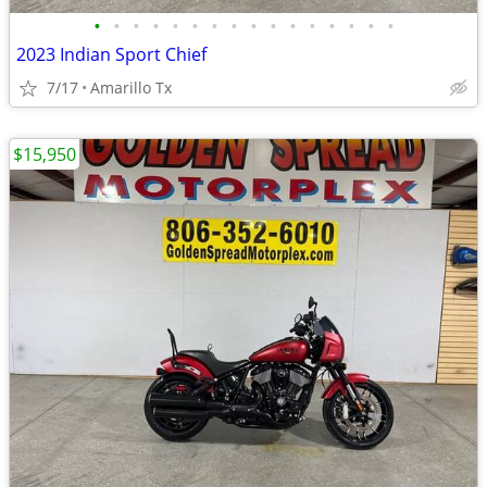
•
•
•
•
•
•
•
•
•
•
•
•
•
•
•
•
2023 Indian Sport Chief
7/17
Amarillo Tx
$15,950