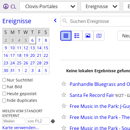
CL
Clovis-Portales
Ereignisse
E
Ereignisse
S
M
T
W
T
F
S
Neu
2
3
4
5
6
7
8
9
10
11
12
13
14
15
16
17
18
19
20
21
22
23
24
25
26
27
28
29
30
31
1
2
3
4
5
Keine lokalen Ergebnisse gefund
Nur Suchtitel
Panhandle Bluegrass and O
hat Bild
Heute gepostet
Santa Fe Record Fair
9/27
G
hide duplicates
Free Music in the Park: J-G
MEILEN VOM STANDORT
ENTFERNT
Free Music in the Park - Th

Karte verwenden...
Free Music in the Park - Sou