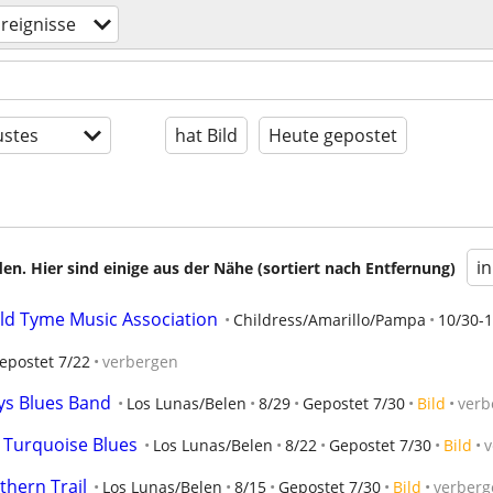
reignisse
stes
hat Bild
Heute gepostet
i
en. Hier sind einige aus der Nähe (sortiert nach Entfernung)
ld Tyme Music Association
Childress/Amarillo/Pampa
10/30-1
epostet 7/22
verbergen
uys Blues Band
Los Lunas/Belen
8/29
Gepostet 7/30
Bild
verb
e Turquoise Blues
Los Lunas/Belen
8/22
Gepostet 7/30
Bild
v
thern Trail
Los Lunas/Belen
8/15
Gepostet 7/30
Bild
verberg