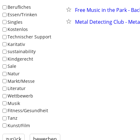
Berufliches
Free Music in the Park - Bac
Essen/Trinken
Metal Detecting Club - Meta
Singles
Kostenlos
Technischer Support
Karitativ
sustainability
Kindgerecht
Sale
Natur
Markt/Messe
Literatur
Wettbewerb
Musik
Fitness/Gesundheit
Tanz
Kunst/Film
zurück
bewerben