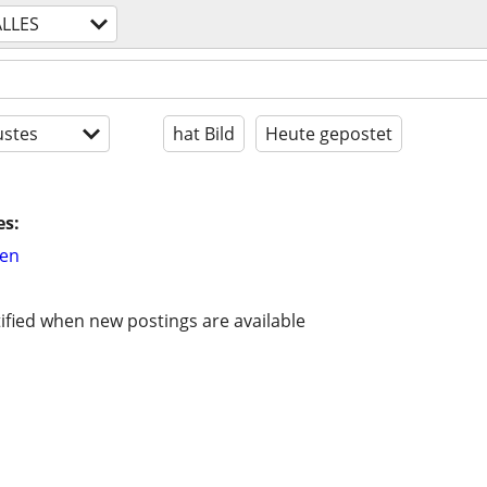
ALLES
stes
hat Bild
Heute gepostet
es:
hen
ified when new postings are available