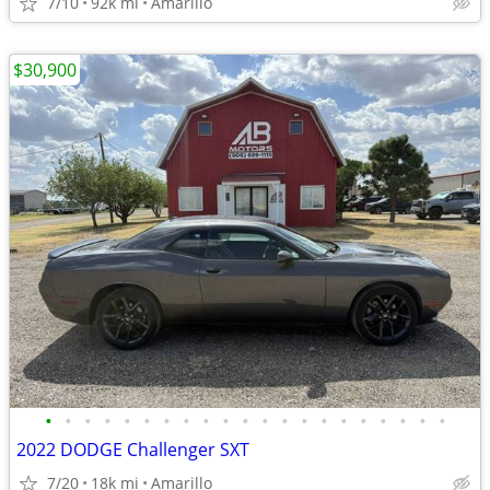
7/10
92k mi
Amarillo
$30,900
•
•
•
•
•
•
•
•
•
•
•
•
•
•
•
•
•
•
•
•
•
2022 DODGE Challenger SXT
7/20
18k mi
Amarillo