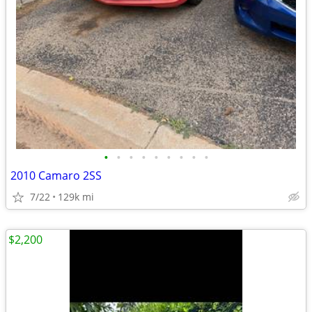
•
•
•
•
•
•
•
•
•
2010 Camaro 2SS
7/22
129k mi
$2,200