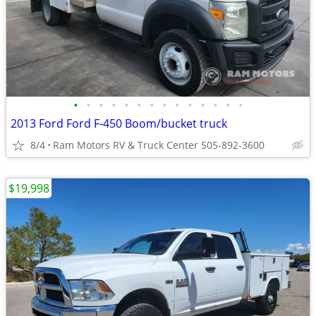
•
•
•
•
•
•
•
•
•
•
•
•
•
•
2013 Ford Ford F-450 Boom/bucket truck
8/4
Ram Motors RV & Truck Center 505-892-3600
$19,998