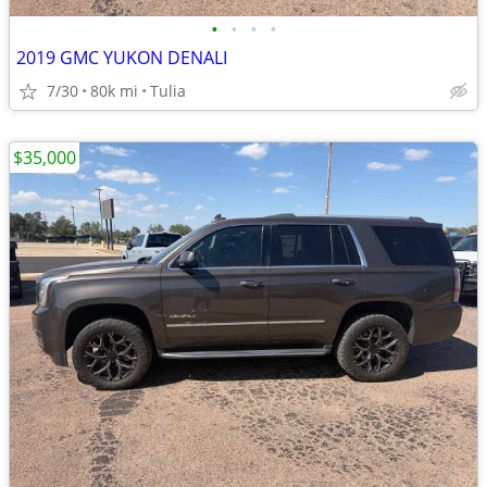
•
•
•
•
2019 GMC YUKON DENALI
7/30
80k mi
Tulia
$35,000