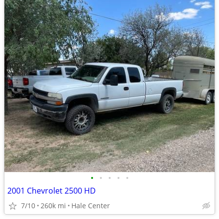
•
•
•
•
•
2001 Chevrolet 2500 HD
7/10
260k mi
Hale Center