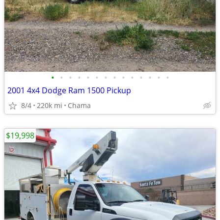
•
•
•
•
•
•
•
•
•
•
•
•
•
•
2001 4x4 Dodge Ram 1500 Pickup
8/4
220k mi
Chama
$19,998