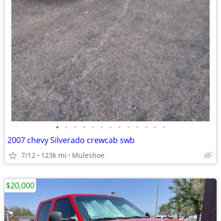
•
•
•
•
•
•
•
•
•
•
•
•
•
2007 chevy Silverado crewcab swb
7/12
123k mi
Muleshoe
$20,000