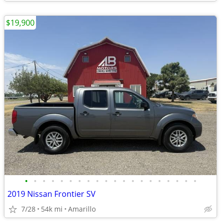
$19,900
•
•
•
•
•
•
•
•
•
•
•
•
•
•
•
•
•
•
•
•
2019 Nissan Frontier SV
7/28
54k mi
Amarillo