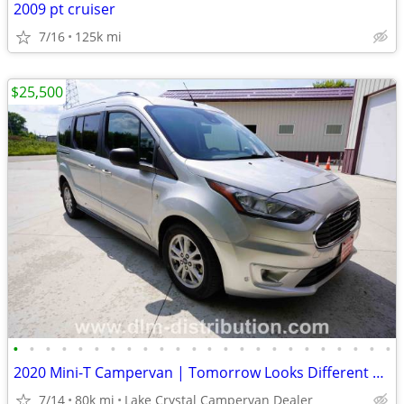
2009 pt cruiser
7/16
125k mi
$25,500
•
•
•
•
•
•
•
•
•
•
•
•
•
•
•
•
•
•
•
•
•
•
•
•
2020 Mini-T Campervan | Tomorrow Looks Different When You're Ready
7/14
80k mi
Lake Crystal Campervan Dealer