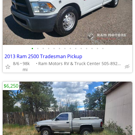
•
•
•
•
•
•
•
•
•
•
•
•
•
•
2013 Ram 2500 Tradesman Pickup
8/6
98k
Ram Motors RV & Truck Center 505-892-3600
mi
$6,250