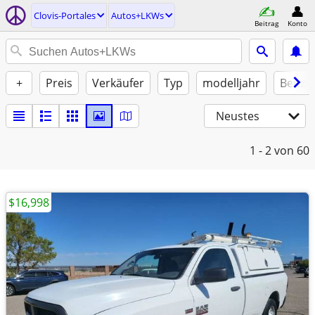
Clovis-Portales
Autos+LKWs
Beitrag
Konto
+
Preis
Verkäufer
Typ
modelljahr
Benzin
Neustes
1 - 2
von 60
$16,998