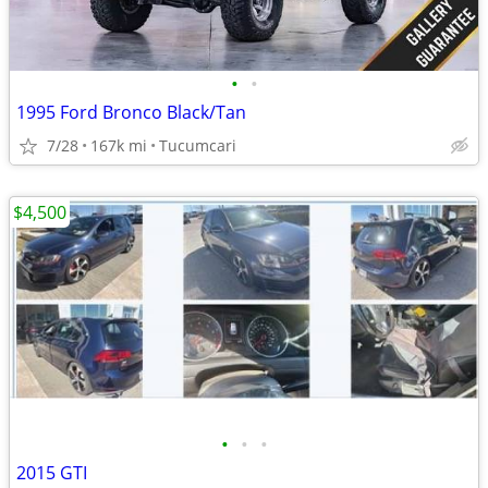
•
•
1995 Ford Bronco Black/Tan
7/28
167k mi
Tucumcari
$4,500
•
•
•
2015 GTI