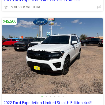
7/30
86k mi
Tulia
$45,500
•
•
•
•
•
•
2022 Ford Expedetion Limited Stealth Edition 4x4!!!!