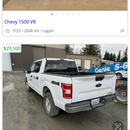
•
•
•
•
•
•
Chevy 1500 V8
7/25
204k mi
Logan
$29,500