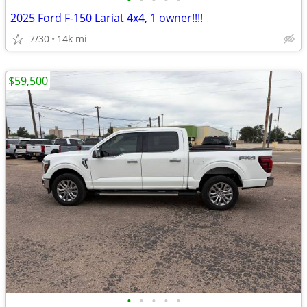
•
•
•
•
•
2025 Ford F-150 Lariat 4x4, 1 owner!!!!
7/30
14k mi
$59,500
•
•
•
•
•