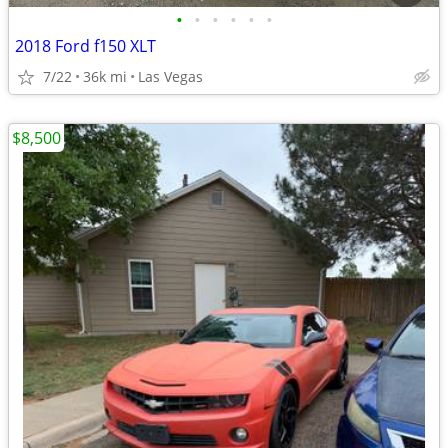
•
•
•
•
•
•
2018 Ford f150 XLT
7/22
36k mi
Las Vegas
$8,500