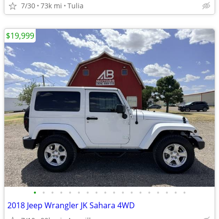
7/30
73k mi
Tulia
$19,999
•
•
•
•
•
•
•
•
•
•
•
•
•
•
•
•
•
•
2018 Jeep Wrangler JK Sahara 4WD