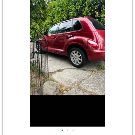
•
•
•