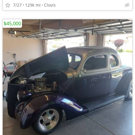
7/27
129k mi
Clovis
$45,000