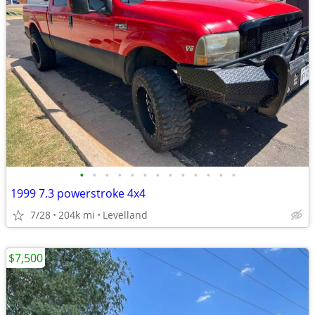
•
•
•
•
•
•
•
•
•
•
•
•
•
1999 7.3 powerstroke 4x4
7/28
204k mi
Levelland
$7,500