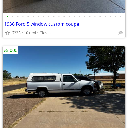
•
•
•
•
•
•
•
•
•
•
•
•
•
•
•
•
•
•
•
•
•
•
•
1936 Ford 5 window custom coupe
7/25
10k mi
Clovis
$5,000