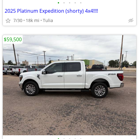
•
•
•
•
•
2025 Platinum Expedition (shorty) 4x4!!!!
7/30
18k mi
Tulia
$59,500