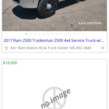
•
•
•
•
•
•
•
•
•
•
•
•
•
•
2017 Ram 2500 Tradesman 2500 4x4 Service Truck w/130k miles
8/4
Ram Motors RV & Truck Center 505-892-3600
$18,000
no image