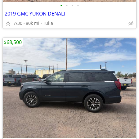
•
•
•
•
2019 GMC YUKON DENALI
7/30
80k mi
Tulia
$68,500