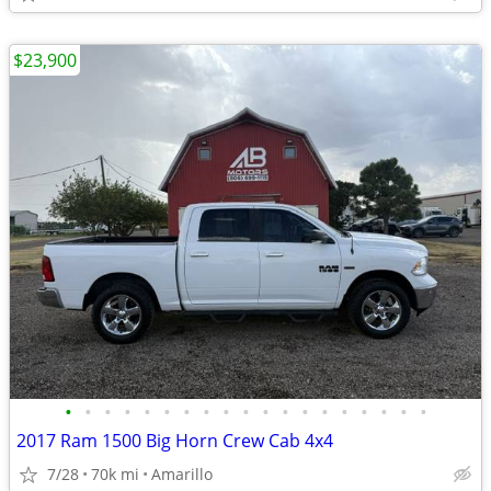
$23,900
•
•
•
•
•
•
•
•
•
•
•
•
•
•
•
•
•
•
•
2017 Ram 1500 Big Horn Crew Cab 4x4
7/28
70k mi
Amarillo