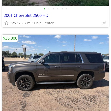
•
•
•
•
•
•
2001 Chevrolet 2500 HD
8/6
260k mi
Hale Center
$35,000