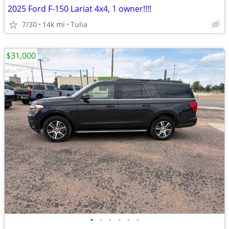
2025 Ford F-150 Lariat 4x4, 1 owner!!!!
7/30
14k mi
Tulia
$31,000
•
•
•
•
•
•