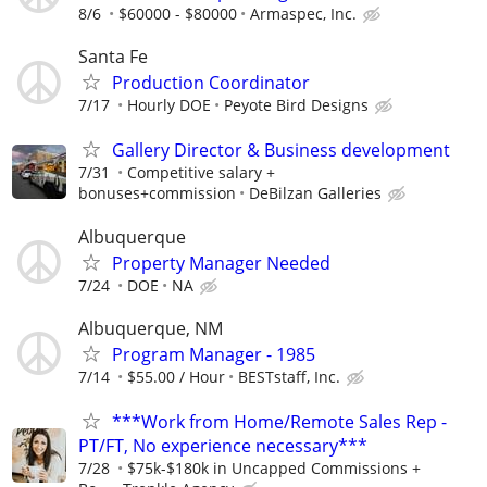
8/6
$60000 - $80000
Armaspec, Inc.
Santa Fe
Production Coordinator
7/17
Hourly DOE
Peyote Bird Designs
Gallery Director & Business development
7/31
Competitive salary +
bonuses+commission
DeBilzan Galleries
Albuquerque
Property Manager Needed
7/24
DOE
NA
Albuquerque, NM
Program Manager - 1985
7/14
$55.00 / Hour
BESTstaff, Inc.
***Work from Home/Remote Sales Rep -
PT/FT, No experience necessary***
7/28
$75k-$180k in Uncapped Commissions +