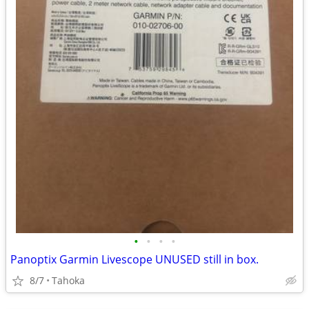
•
•
•
•
Panoptix Garmin Livescope UNUSED still in box.
8/7
Tahoka