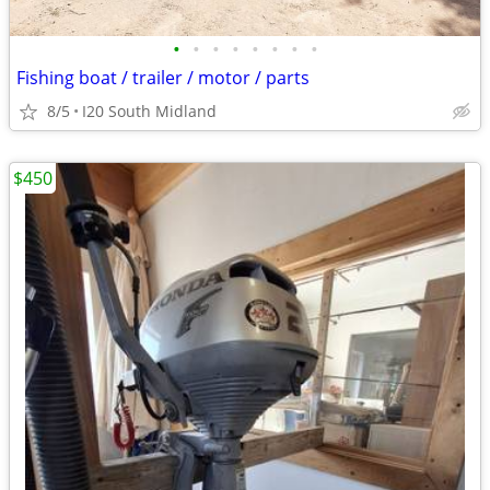
•
•
•
•
•
•
•
•
Fishing boat / trailer / motor / parts
8/5
I20 South Midland
$450