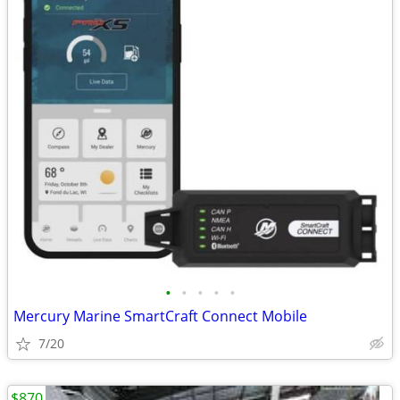
•
•
•
•
•
Mercury Marine SmartCraft Connect Mobile
7/20
$870