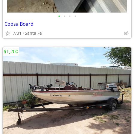
•
•
•
•
Coosa Board
7/31
Santa Fe
$1,200