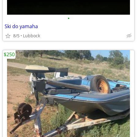
•
Ski do yamaha
8/5
Lubbock
$250