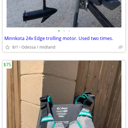
•
•
•
Minnkota 24v Edge trolling motor. Used two times.
8/1
Odessa / midland
$75