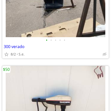
•
•
•
•
•
300 verado
8/2
S.e.
$50