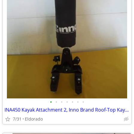
•
•
•
•
•
•
•
INA450 Kayak Attachment 2, Inno Brand Roof-Top Kayak Support
7/31
Eldorado