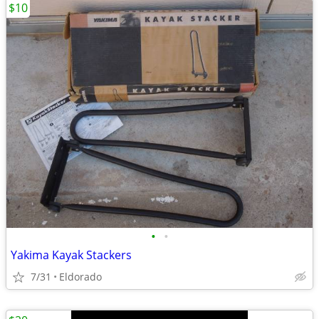
$10
•
•
Yakima Kayak Stackers
7/31
Eldorado