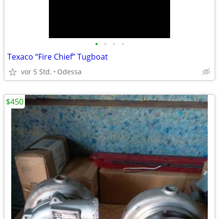
•
•
•
•
Texaco “Fire Chief” Tugboat
vor 5 Std.
Odessa
$450