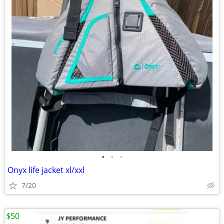
•
•
•
Onyx life jacket xl/xxl
7/20
$50