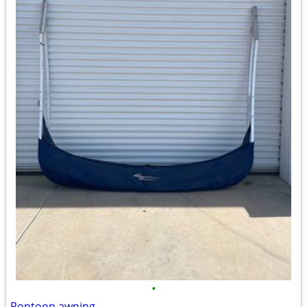
•
Pontoon awning