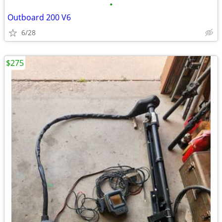
•
Outboard 200 V6
6/28
$275