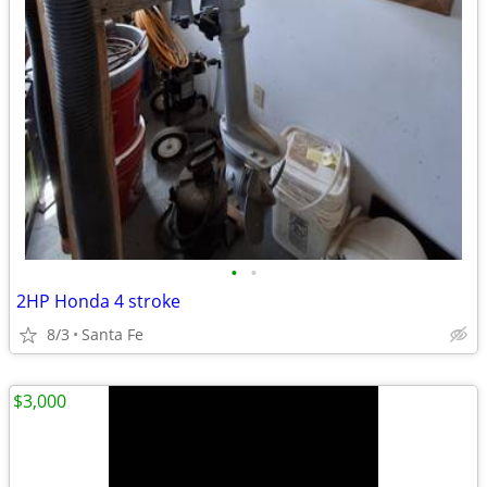
•
•
2HP Honda 4 stroke
8/3
Santa Fe
$3,000