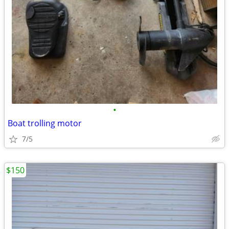
•
Boat trolling motor
7/5
$150