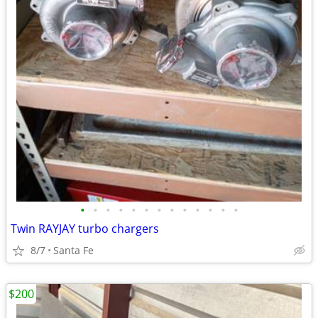
•
•
•
•
•
•
•
•
•
•
•
•
•
Twin RAYJAY turbo chargers
8/7
Santa Fe
$200