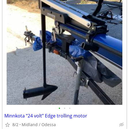
•
•
•
Minnkota “24 volt” Edge trolling motor
8/2
Midland / Odessa