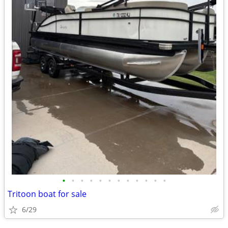
•
•
•
•
•
•
•
•
•
•
•
•
Tritoon boat for sale
6/29