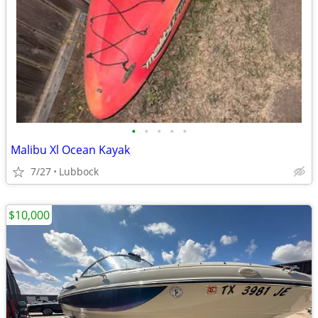
•
•
•
•
•
Malibu Xl Ocean Kayak
7/27
Lubbock
$10,000