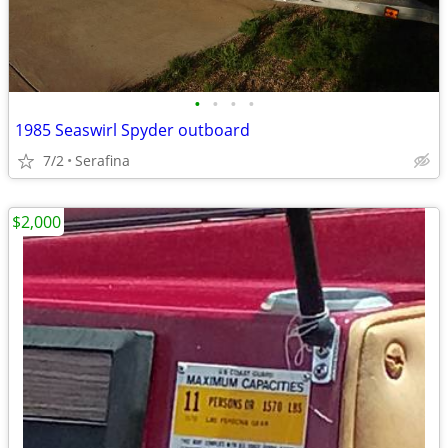
•
•
•
•
1985 Seaswirl Spyder outboard
7/2
Serafina
$2,000