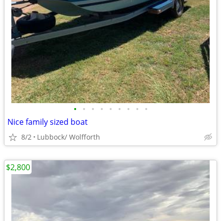
•
•
•
•
•
•
•
•
•
Nice family sized boat
8/2
Lubbock/ Wolfforth
$2,800