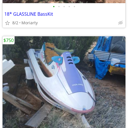
•
•
•
•
•
18* GLASSLINE BassKit
8/2
Moriarty
$750