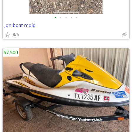
•
•
•
•
•
Jon boat mold
8/6
$7,500