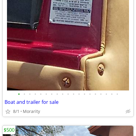
•
•
•
•
•
•
•
•
•
•
•
•
•
•
•
•
•
•
•
Boat and trailer for sale
8/1
Morarity
$500