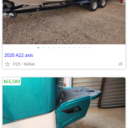
•
•
•
•
•
•
•
•
•
•
•
2020 A22 axis
7/25
dallas
$65,580