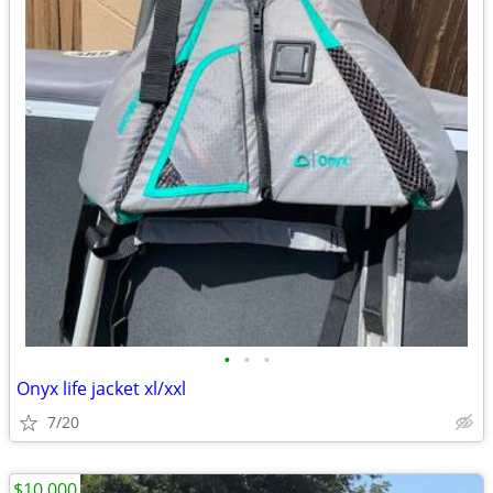
•
•
•
Onyx life jacket xl/xxl
7/20
$10,000