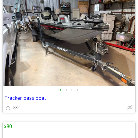
•
•
•
•
Tracker bass boat
8/2
$80