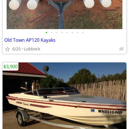
•
•
•
•
•
•
•
•
Old Town AP120 Kayaks
6/25
Lubbock
$3,900