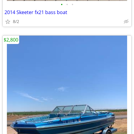
•
•
•
2014 Skeeter fx21 bass boat
8/2
$2,800