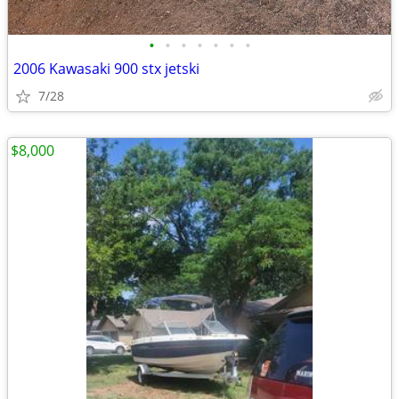
•
•
•
•
•
•
•
2006 Kawasaki 900 stx jetski
7/28
$8,000