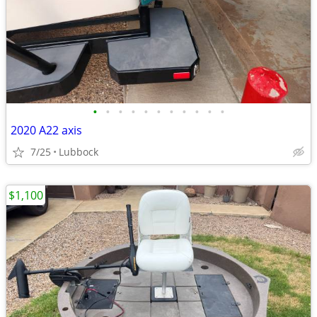
•
•
•
•
•
•
•
•
•
•
•
2020 A22 axis
7/25
Lubbock
$1,100