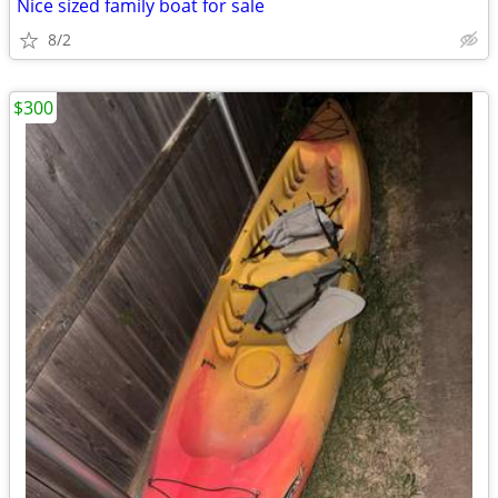
Nice sized family boat for sale
8/2
$300