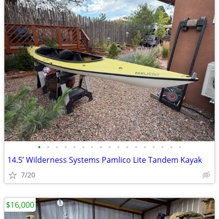
•
•
•
•
•
•
•
•
•
•
•
•
•
•
•
•
•
14.5’ Wilderness Systems Pamlico Lite Tandem Kayak
7/20
$16,000