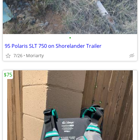
•
95 Polaris SLT 750 on Shorelander Trailer
7/26
Moriarty
$75