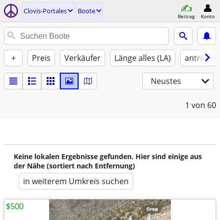
Clovis-Portales
Boote
Beitrag
Konto
+
Preis
Verkäufer
Länge alles (LA)
antriebst
Neustes
1
von 60
Keine lokalen Ergebnisse gefunden. Hier sind einige aus
der Nähe (sortiert nach Entfernung)
in weiterem Umkreis suchen
$500