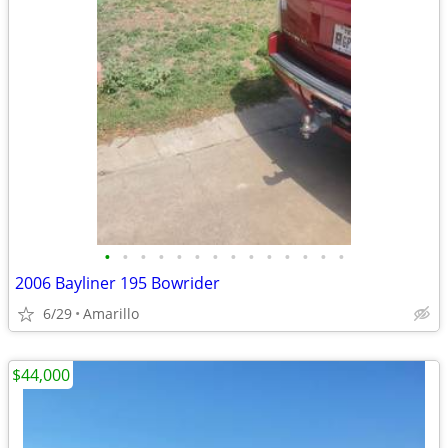
•
•
•
•
•
•
•
•
•
•
•
•
•
•
2006 Bayliner 195 Bowrider
6/29
Amarillo
$44,000