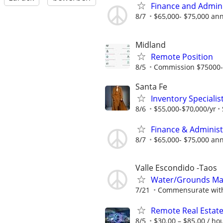
Finance and Admin
8/7
$65,000- $75,000 ann
Midland
Remote Position
8/5
Commission $75000
Santa Fe
Inventory Specialis
8/6
$55,000-$70,000/yr
Finance & Adminis
8/7
$65,000- $75,000 ann
Valle Escondido -Taos
Water/Grounds Ma
7/21
Commensurate with
Remote Real Estate
8/5
$30.00 – $85.00 / ho