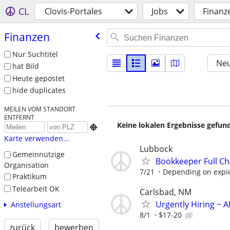
CL
Clovis-Portales
Jobs
Finanz
Finanzen
Nur Suchtitel
Neu
hat Bild
Heute gepostet
hide duplicates
MEILEN VOM STANDORT
ENTFERNT
Keine lokalen Ergebnisse gefund

Karte verwenden...
Lubbock
Gemeinnützige
Bookkeeper Full Ch
Organisation
7/21
Depending on expi
Praktikum
Telearbeit OK
Carlsbad, NM
Urgently Hiring ~ A
Anstellungsart
8/1
$17-20
zurück
bewerben